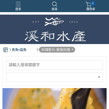
0
選單
搜尋
購物車
食魚•識魚
料理影片-鮮魚料理