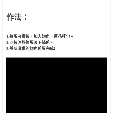
作法：
1.將蛋液攪散，加入魩魚、蔥花拌勻。
2.沙拉油熱後蛋液下鍋煎。
3.美味滑嫩的魩魚煎蛋完成!