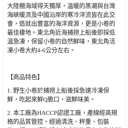
大陸棚海域得天獨厚，溫暖的黑潮與台灣
海峽暖流及中國沿岸的寒冷洋流皆在此交
會，造就出豐富的海洋資源，更是小卷的
最佳棲地。東北角近海捕撈上船後即採低
溫急凍，保留小卷的自然鮮味，東北角活
凍小卷大約
4-6
公分左右。
【商品特色】
1.
野生小卷於捕撈上船後採急速冷凍保
鮮，吃起來鮮
Q
脆口，滋鮮味美。
2.
本工廠為
HACCP
認證工廠，產線經高規
格的品質管控。經過清洗、秤重、包裝