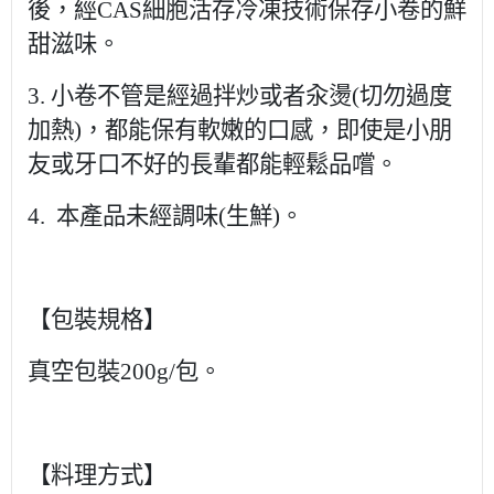
後，經
CAS
細胞活存冷凍技術保存小卷的鮮
甜滋味。
3.
小卷不管是經過拌炒或者汆燙
(
切勿過度
加熱
)
，都能保有軟嫩的口感，即使是小朋
友或牙口不好的長輩都能輕鬆品嚐。
4.
本產品未經調味
(
生鮮
)
。
【包裝規格】
真空包裝
200g/
包。
【料理方式】