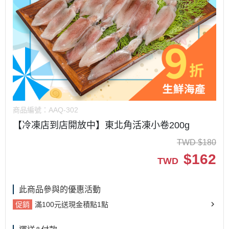
商品編號：
AAQ-302
【冷凍店到店開放中】東北角活凍小卷200g
TWD
$
180
$
162
TWD
此商品參與的優惠活動
促銷
滿100元送現金積點1點