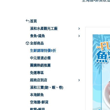
空海運•鮮貨
軟管
本月亮點活動
食魚教育-QA大哉問
門票資訊及團體預約
料理影片-鮮魚料理
DIY體驗介紹
料理影片-軟體類料理
首頁
海膳食堂菜單
料理影片-蝦蟹貝料理
溪和水產觀光工廠
食魚•識魚
傳承四代的歷史
料理影片-海藻料理
全部商品
口碑好評
料理影片-調理食品料理
生鮮調理特價9折
中元普渡必備
團購熱銷推薦
免運專區
超商店到店
溪和三寶(魩、蝦、卷)
本海鮮魚
空海運•鮮貨
軟管•蝦貝