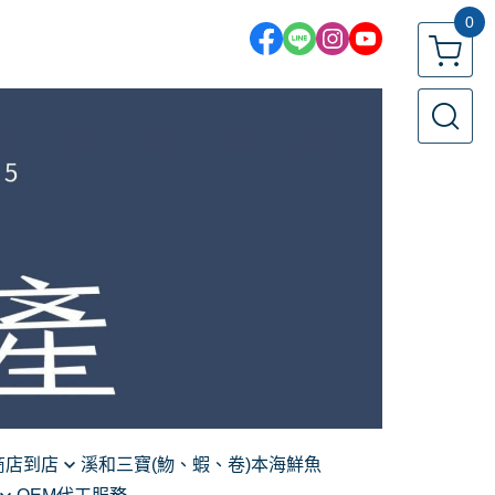
0
商店到店
溪和三寶(魩、蝦、卷)
本海鮮魚