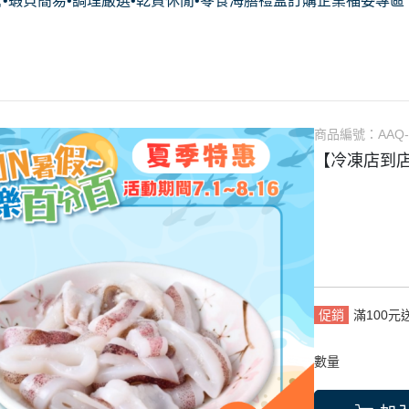
•蝦貝
簡易•調理
嚴選•乾貨
休閒•零食
海膳禮盒訂購
企業福委專區
超商冷凍店
客製禮盒
超商常溫店
團購試吃方案
特約商店列表
商品編號：
AAQ-
【冷凍店到店
促銷
滿100元
數量