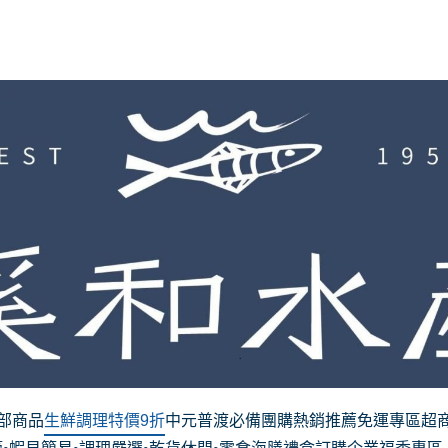
部商品
生鮮調理特價9折
中元普渡必備
團購熱銷推薦
免運專區
超