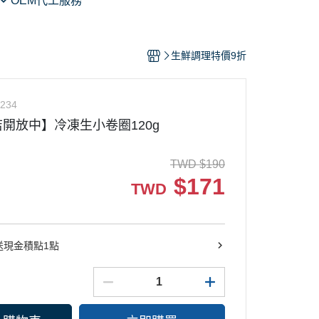
OEM代工服務
到店
到店
生鮮調理特價9折
234
開放中】冷凍生小卷圈120g
TWD
$
190
$
171
TWD
送現金積點1點