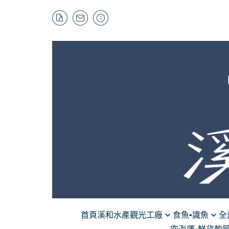
首頁
溪和水產觀光工廠
食魚•識魚
全