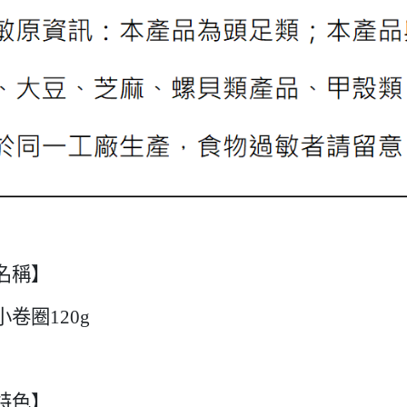
名稱】
小卷圈
120g
特色】