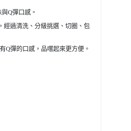
味與
Q
彈口感。
。經過清洗、分級挑選、切圈、包
有
Q
彈的口感，品嚐起來更方便。