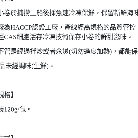
小卷於捕撈上船後採急速冷凍保鮮，保留新鮮海
廠為
HACCP
認證工廠，產線經高規格的品質管控
經
CAS
細胞活存冷凍技術保存小卷的鮮甜滋味。
不管是經過拌炒或者汆燙
(
切勿過度加熱
)
，都能保
品未經調味
(
生鮮
)
。
規格】
裝
120g/
包。