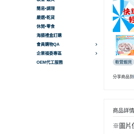
簡易•調理
嚴選•乾貨
休閒•零食
海膳禮盒訂購
會員購物QA
企業福委專區
軟管蝦貝
OEM代工服務
分享商品到
商品詳
※圖片