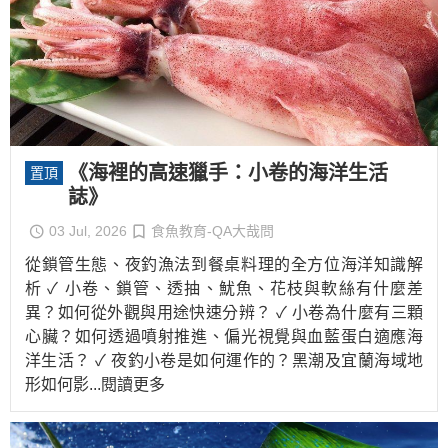
《海裡的高速獵手：小卷的海洋生活
置頂
誌》
03 Jul, 2026
食魚教育-QA大哉問
從鎖管生態、夜釣漁法到餐桌料理的全方位海洋知識解
析 ✓ 小卷、鎖管、透抽、魷魚、花枝與軟絲有什麼差
異？如何從外觀與用途快速分辨？ ✓ 小卷為什麼有三顆
心臟？如何透過噴射推進、偏光視覺與血藍蛋白適應海
洋生活？ ✓ 夜釣小卷是如何運作的？黑潮及宜蘭海域地
形如何影
...閱讀更多