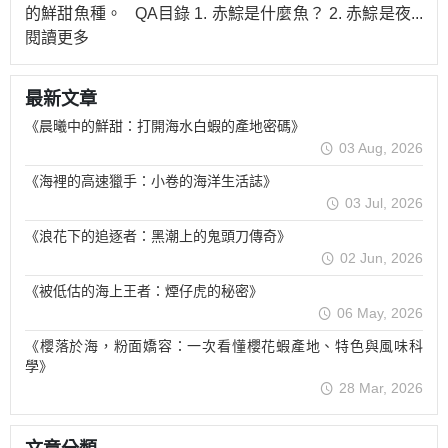
的鮮甜魚種。 QA目錄 1. 赤鯮是什麼魚？ 2. 赤鯮是夜
...
閱讀更多
最新文章
《晨曦中的鮮甜：打開海水白蝦的產地密碼》
03 Aug, 2026
《海裡的高速獵手：小卷的海洋生活誌》
03 Jul, 2026
《浪花下的追逐者：黑潮上的鬼頭刀傳奇》
02 Jun, 2026
《被低估的海上王者：煙仔虎的秘密》
06 May, 2026
《櫻落於海，粉面嬌容：一次看懂櫻花蝦產地、特色與風味科
學》
28 Mar, 2026