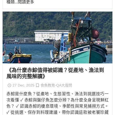
種類
...閱讀更多
《為什麼赤鯮值得被認識？從產地、漁法到
風味的完整解讀》
27 Dec, 2025
食魚教育-QA大哉問
赤鯮是什麼魚？從產地、生態習性、漁法到挑選技巧一
次看懂 ✓ 赤鯮與盤仔魚怎麼分辨？為什麼全身呈現鮮紅
色？ ✓ 認識赤鯮的棲息環境、季節性與常見捕撈方式。
✓ 從挑選、保存到料理建議，帶你認識這款被老饕珍藏