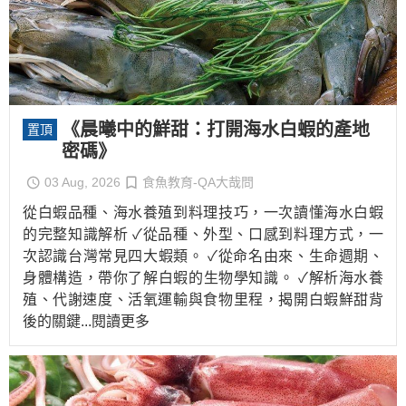
《晨曦中的鮮甜：打開海水白蝦的產地
置頂
密碼》
03 Aug, 2026
食魚教育-QA大哉問
從白蝦品種、海水養殖到料理技巧，一次讀懂海水白蝦
的完整知識解析 ✓從品種、外型、口感到料理方式，一
次認識台灣常見四大蝦類。 ✓從命名由來、生命週期、
身體構造，帶你了解白蝦的生物學知識。 ✓解析海水養
殖、代謝速度、活氧運輸與食物里程，揭開白蝦鮮甜背
後的關鍵
...閱讀更多