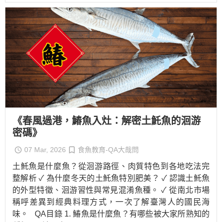
《春風過港，鰆魚入灶：解密土魠魚的洄游
密碼》
07 Mar, 2026
食魚教育-QA大哉問
土魠魚是什麼魚？從洄游路徑、肉質特色到各地吃法完
整解析 ✓ 為什麼冬天的土魠魚特別肥美？ ✓ 認識土魠魚
的外型特徵、洄游習性與常見混淆魚種。 ✓ 從南北市場
稱呼差異到經典料理方式，一次了解臺灣人的國民海
味。 QA目錄 1. 鰆魚是什麼魚？有哪些被大家所熟知的