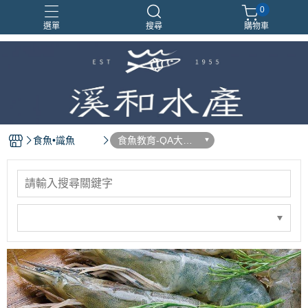
0
選單
搜尋
購物車
食魚•識魚
食魚教育-QA大哉
問