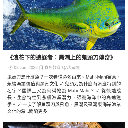
《浪花下的追逐者：黑潮上的鬼頭刀傳奇》
02 Jun, 2026
食魚教育-QA大哉問
鬼頭刀是什麼魚？一次看懂命名由來、Mahi-Mahi寓意、
永續漁業價值與黑潮文化 ✓ 鬼頭刀為什麼有這麼特別的
名字？國際上又為何稱牠為 Mahi-Mahi？ ✓ 從快速成
長、生態特性到永續漁業潛力，認識海洋中的高速獵
手。 ✓ 一次了解鬼頭刀與飛魚、黑潮及臺灣東海岸漁業
文化的深
...閱讀更多