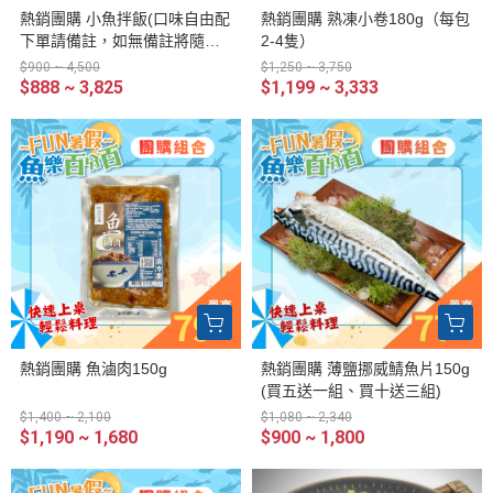
熱銷團購 小魚拌飯(口味自由配
熱銷團購 熟凍小卷180g（每包
下單請備註，如無備註將隨機
2-4隻）
出貨)
$900 ~ 4,500
$1,250 ~ 3,750
$888 ~ 3,825
$1,199 ~ 3,333
熱銷團購 魚滷肉150g
熱銷團購 薄鹽挪威鯖魚片150g
(買五送一組、買十送三組)
$1,400 ~ 2,100
$1,080 ~ 2,340
$1,190 ~ 1,680
$900 ~ 1,800