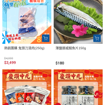
熱銷團購 鬼頭刀清肉(250g)
薄鹽挪威鯖魚片150g
$4,000
$3,499
$180