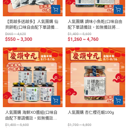
【買越多送越多】人氣團購 仙
人氣團購 調味小魚乾(口味自由
貝餅乾(口味自由配下單請備
配下單請備註，如無備註將隨
註，如無備註將隨機出貨)
機出貨)
$660 ~ 4,620
$1,400 ~ 5,600
$550 ~ 3,300
$1,260 ~ 4,760
人氣團購 海鮮XO醬組(口味自
人氣團購 杏仁櫻花蝦100g
由配下單請備註，如無備註將
隨機出貨)
$1,400 ~ 5,600
$1,700 ~ 6,800