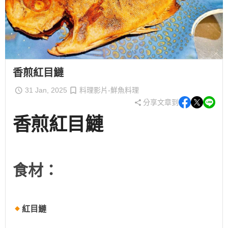
香煎紅目鰱
31 Jan, 2025
料理影片-鮮魚料理
分享文章到
香煎紅目鰱
食材：
紅目鰱