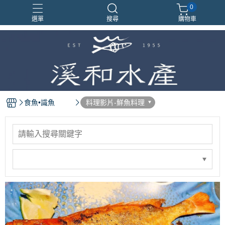
0
選單
搜尋
購物車
食魚•識魚
料理影片-鮮魚料理