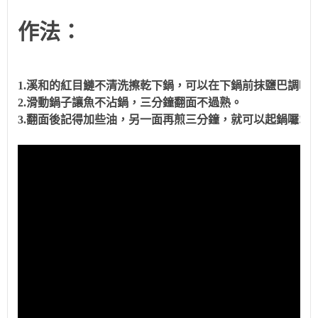
作法：
1.溪和的紅目鰱不清洗擦乾下鍋，可以在下鍋前抹鹽巴調味
2.滑動鍋子讓魚不沾鍋，三分鐘翻面不過熟。
3.翻面後記得加些油，另一面再煎三分鐘，就可以起鍋囉!